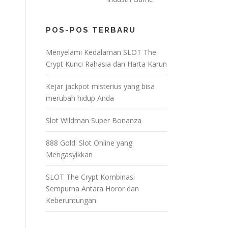
POS-POS TERBARU
Menyelami Kedalaman SLOT The
Crypt Kunci Rahasia dan Harta Karun
Kejar jackpot misterius yang bisa
merubah hidup Anda
Slot Wildman Super Bonanza
888 Gold: Slot Online yang
Mengasyikkan
SLOT The Crypt Kombinasi
Sempurna Antara Horor dan
Keberuntungan