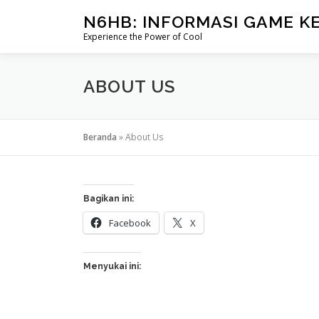
Lompat
N6HB: INFORMASI GAME K
ke
Experience the Power of Cool
konten
ABOUT US
Beranda
»
About Us
Bagikan ini:
Facebook
X
Menyukai ini: