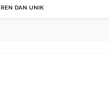
EREN DAN UNIK