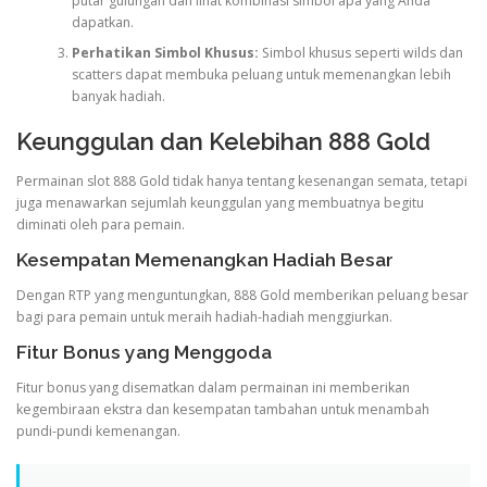
putar gulungan dan lihat kombinasi simbol apa yang Anda
dapatkan.
Perhatikan Simbol Khusus:
Simbol khusus seperti wilds dan
scatters dapat membuka peluang untuk memenangkan lebih
banyak hadiah.
Keunggulan dan Kelebihan 888 Gold
Permainan slot 888 Gold tidak hanya tentang kesenangan semata, tetapi
juga menawarkan sejumlah keunggulan yang membuatnya begitu
diminati oleh para pemain.
Kesempatan Memenangkan Hadiah Besar
Dengan RTP yang menguntungkan, 888 Gold memberikan peluang besar
bagi para pemain untuk meraih hadiah-hadiah menggiurkan.
Fitur Bonus yang Menggoda
Fitur bonus yang disematkan dalam permainan ini memberikan
kegembiraan ekstra dan kesempatan tambahan untuk menambah
pundi-pundi kemenangan.