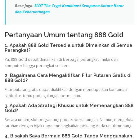
Baca Juga:
SLOT The Crypt Kombinasi Sempurna Antara Horor
dan Keberuntungan
Pertanyaan Umum tentang 888 Gold
1. Apakah 888 Gold Tersedia untuk Dimainkan di Semua
Perangkat?
Ya, 888 Gold dapat dimainkan di berbagai perangkat, mulai dari
komputer hingga perangkat seluler.
2. Bagaimana Cara Mengaktifkan Fitur Putaran Gratis di
888 Gold?
Fitur putaran gratis dapat diaktifkan dengan mendapatkan kombinasi
simbol tertentu pada gulungan permainan.
3. Apakah Ada Strategi Khusus untuk Memenangkan 888
Gold?
Secara umum, slot bergantung pada keberuntungan. Namun, mengelola
taruhan dengan bijak dapat meningkatkan peluang Anda untuk menang.
4. Bisakah Saya Bermain 888 Gold Tanpa Menggunakan