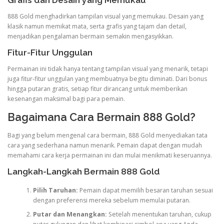
888 Gold menghadirkan tampilan visual yang memukau. Desain yang
klasik namun memikat mata, serta grafis yang tajam dan detail,
menjadikan pengalaman bermain semakin mengasyikkan.
Fitur-Fitur Unggulan
Permainan ini tidak hanya tentang tampilan visual yang menarik, tetapi
juga fitur-fitur unggulan yang membuatnya begitu diminati. Dari bonus
hingga putaran gratis, setiap fitur dirancang untuk memberikan
kesenangan maksimal bagi para pemain.
Bagaimana Cara Bermain 888 Gold?
Bagi yang belum mengenal cara bermain, 888 Gold menyediakan tata
cara yang sederhana namun menarik. Pemain dapat dengan mudah
memahami cara kerja permainan ini dan mulai menikmati keseruannya.
Langkah-Langkah Bermain 888 Gold
Pilih Taruhan:
Pemain dapat memilih besaran taruhan sesuai
dengan preferensi mereka sebelum memulai putaran.
Putar dan Menangkan:
Setelah menentukan taruhan, cukup