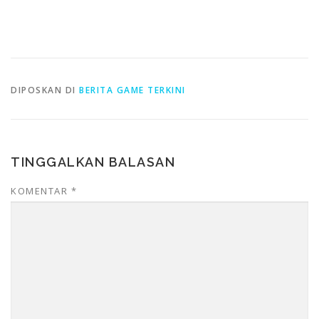
DIPOSKAN DI
BERITA GAME TERKINI
TINGGALKAN BALASAN
KOMENTAR
*