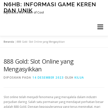
Lompat
N6HB: INFORMASI GAME KEREN
ke
DAN UNIK
konten
Experience the Power of Cool
Menu
Beranda
»
888 Gold: Slot Online yang Mengasyikkan
BERANDA
ABOUT US
BLOG
888 Gold: Slot Online yang
Mengasyikkan
DIPOSKAN PADA
14 DESEMBER 2023
OLEH
KILUA
Slot online telah menjadi fenomena yang merajalela dalam industri
perjudian daring. Salah satu permainan yang mendapat perhatian besar
adalah 888 Gold. Dengan kepopulerannya yang terus meningkat, mari