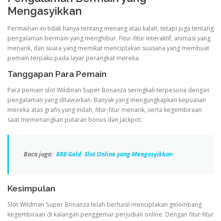
Mengasyikkan
Permainan ini tidak hanya tentang menang atau kalah, tetapi juga tentang
pengalaman bermain yang menghibur. Fitur-fitur interaktif, animasi yang
menarik, dan suara yang memikat menciptakan suasana yang membuat
pemain terpaku pada layar perangkat mereka.
Tanggapan Para Pemain
Para pemain slot Wildman Super Bonanza seringkali terpesona dengan
pengalaman yang ditawarkan. Banyak yang mengungkapkan kepuasan
mereka atas grafis yang indah, fitur-fitur menarik, serta kegembiraan
saat memenangkan putaran bonus dan jackpot.
Baca juga:
888 Gold: Slot Online yang Mengasyikkan
Kesimpulan
Slot Wildman Super Bonanza telah berhasil menciptakan gelombang
kegembiraan di kalangan penggemar perjudian online. Dengan fitur-fitur