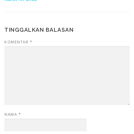
TINGGALKAN BALASAN
KOMENTAR
*
NAMA
*